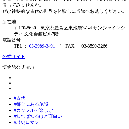
浸ってみませんか。
ぜひ神秘的な古代の世界を体験しに当館へお越しください。
所在地
〒
170-8630
東京都
豊島区
東池袋3-1-4 サンシャインシ
ティ 文化会館ビル7階
電話番号
TEL ：
03-3989-3491
/
FAX ：
03-3590-3266
公式サイト
博物館公式SNS
#
古代
#
都会にある施設
#
カップルで楽しむ
#
知れば知るほど面白い
#
歴史ロマン