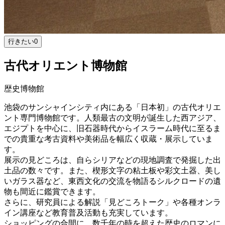
行きたい
0
古代オリエント博物館
歴史博物館
池袋のサンシャインシティ内にある「日本初」の古代オリエ
ント専門博物館です。人類最古の文明が誕生した西アジア、
エジプトを中心に、旧石器時代からイスラーム時代に至るま
での貴重な考古資料や美術品を幅広く収蔵・展示していま
す。
展示の見どころは、自らシリアなどの現地調査で発掘した出
土品の数々です。また、楔形文字の粘土板や彩文土器、美し
いガラス器など、東西文化の交流を物語るシルクロードの遺
物も間近に鑑賞できます。
さらに、研究員による解説「見どころトーク」や各種オンラ
イン講座など教育普及活動も充実しています。
ショッピングの合間に、数千年の時を超えた歴史のロマンに